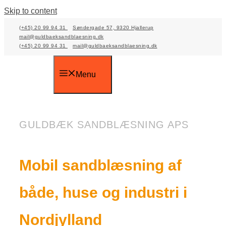
Skip to content
(+45) 20 99 94 31
Søndergade 57, 9320 Hjallerup
mail@guldbaeksandblaesning.dk
(+45) 20 99 94 31
mail@guldbaeksandblaesning.dk
Menu
GULDBÆK SANDBLÆSNING APS
Mobil sandblæsning af
både, huse og industri i
Nordjylland