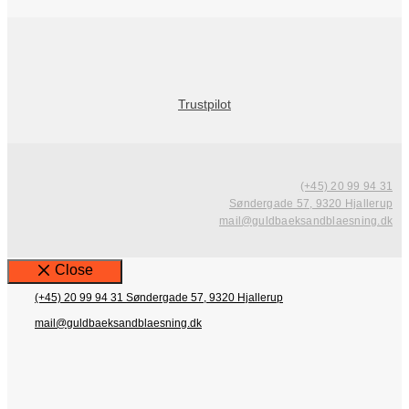
Trustpilot
(+45) 20 99 94 31
Søndergade 57, 9320 Hjallerup
mail@guldbaeksandblaesning.dk
Close
(+45) 20 99 94 31
Søndergade 57, 9320 Hjallerup
mail@guldbaeksandblaesning.dk